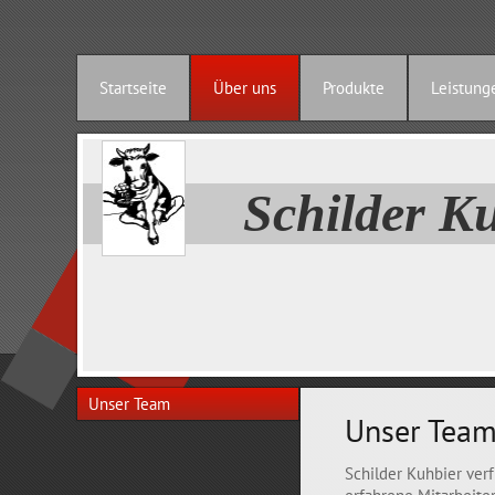
Startseite
Über uns
Produkte
Leistung
Schilder
Unser Team
Unser Tea
Schilder Kuhbier ver
erfahrene Mitarbeiter