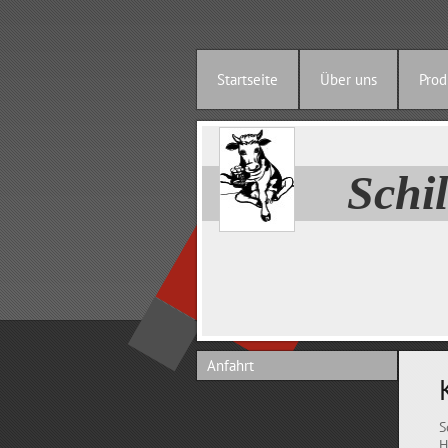
Startseite
Über uns
Prod
Sch
Anfahrt
S
H