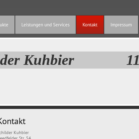
ukte
Leistungen und Services
Kontakt
Impressum
ilder Kuhbier 110
Kontakt
childer Kuhbier
eedfelder Str. 54